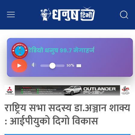
रेडियो धनुष ९९.७ मेगाहर्ज
▶
50%
राष्ट्रिय सभा सदस्य डा.अञ्जान शाक्य
: आईपीयुको दिगो विकास