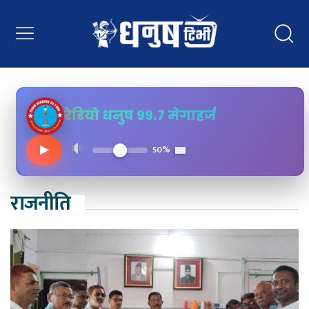
रेडियो धनुष ९९.७ मेगाहर्ज
▶
50%
राजनीति