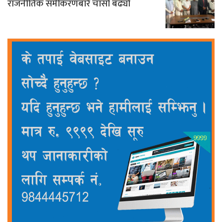
राजनीतिक समीकरणबारे चासो बढ्यो