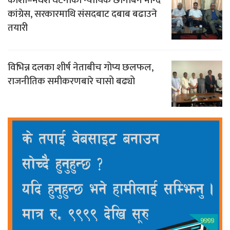
कोशी–मधेश घटनाको न्यायिक छानबिन माग्दै
कांग्रेस, सरकारमाथि संसदबाट दबाब बढाउने
तयारी
विभिन्न दलका शीर्ष नेताबीच गोप्य छलफल,
राजनीतिक समीकरणबारे चासो बढ्यो