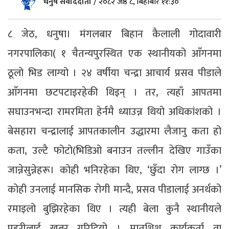
धनुष संवाददाता
/
२०८२ जेष्ठ ८, बिहीबार ११:३०
८ जेठ, धनुषा। मंगलबार बिहान कैलाली गोदावारी
नगरपालिका( १ चैतन्यपुरस्थित एक स्थानीयको आँगनमा
ठूलो भिड लाग्यो । २४ वर्षीया चन्द्रा आचार्य प्रसव पीडाले
आँगनमा छटपटाइरहेकी थिइन् । तर, त्यहाँ आपतमा
सघाउनभन्दा रामरमिता हेर्नमै ध्याउन्न थियो अधिकांशको ।
बेसहारा चन्द्रालाई आपतकालीन उद्धारमा लैजानु कता हो
कता, उल्टै फोटो(भिडिओ बनाउन तल्लीन देखिए गाउँका
जान्नेसुन्नेहरू। कोही भनिरहेका थिए, ‘छुँदा रोग लाग्छ ।’
कोही उनलाई मानसिक रोगी मान्दै, प्रसव पीडालाई अनर्थको
रमाइलो बुझिरहेका थिए । त्यही बेला कुनै स्थानीयले
प्रहरीलाई खबर गरिदियो । मातृशिशु कार्यकर्ता वा