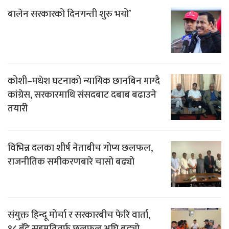
बालेन सरकारको दिनगन्ती शुरु भयो’
कोशी–मधेश घटनाको न्यायिक छानबिन माग्दै
कांग्रेस, सरकारमाथि संसदबाट दबाब बढाउने
तयारी
विभिन्न दलका शीर्ष नेताबीच गोप्य छलफल,
राजनीतिक समीकरणबारे चासो बढ्यो
संयुक्त हिन्दू मोर्चा र सरकारबीच फेरि वार्ता,
१८ बुँदे सहमतितर्फ छलफल अघि बढ्यो