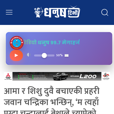
रेडियो धनुष ९९.७ मेगाहर्ज
▶
50%
आमा र शिशु दुवै बचाएकी प्रहरी
जवान चन्द्रिका भन्छिन्, ‘म त्यहाँ
पुग्दा चन्द्रालाई बेथाले च्यापेको