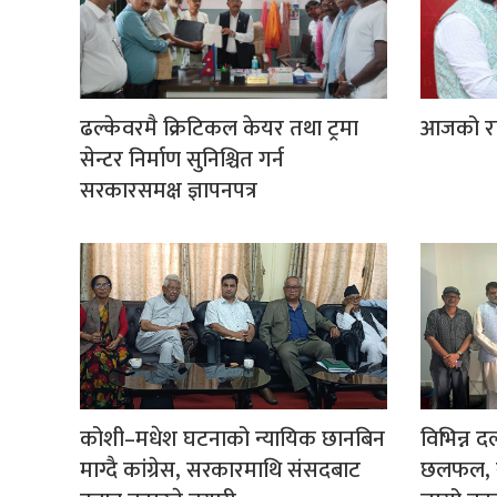
ढल्केवरमै क्रिटिकल केयर तथा ट्रमा
आजको र
सेन्टर निर्माण सुनिश्चित गर्न
सरकारसमक्ष ज्ञापनपत्र
कोशी–मधेश घटनाको न्यायिक छानबिन
विभिन्न द
माग्दै कांग्रेस, सरकारमाथि संसदबाट
छलफल, र