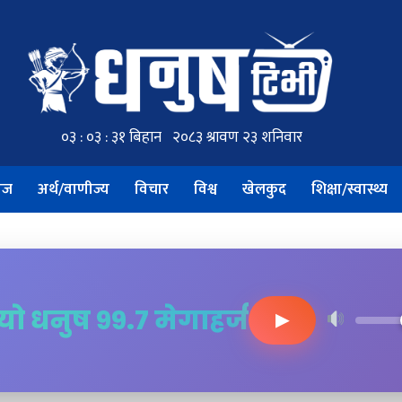
ाज
अर्थ/वाणीज्य
विचार
विश्व
खेलकुद
शिक्षा/स्वास्थ्य
ियो धनुष ९९.७ मेगाहर्ज
▶