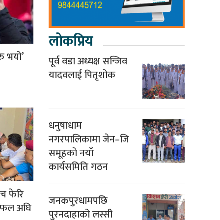
लोकप्रिय
ु भयो’
पूर्व वडा अध्यक्ष सन्जिव
यादवलाई पितृशोक
धनुषाधाम
नगरपालिकामा जेन–जि
समूहको नयाँ
कार्यसमिति गठन
ीच फेरि
जनकपुरधामपछि
 छलफल अघि
पुरनदाहाको लस्सी