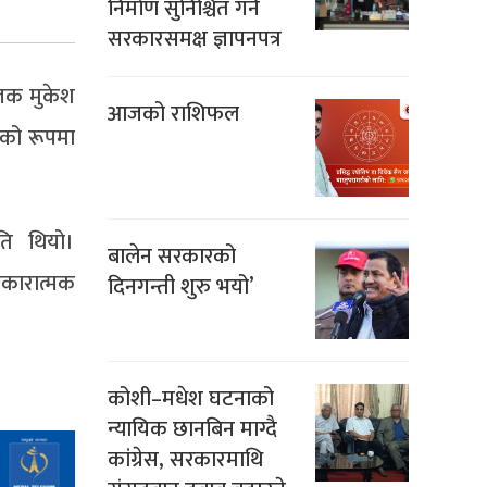
निर्माण सुनिश्चित गर्न
सरकारसमक्ष ज्ञापनपत्र
ोजक मुकेश
आजको राशिफल
हको रूपमा
ति थियो।
बालेन सरकारको
सकारात्मक
दिनगन्ती शुरु भयो’
कोशी–मधेश घटनाको
न्यायिक छानबिन माग्दै
कांग्रेस, सरकारमाथि