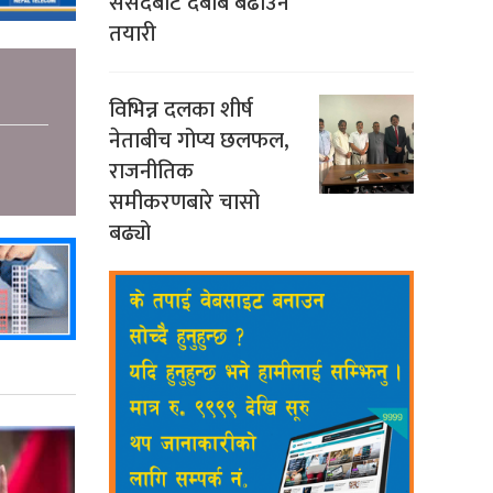
संसदबाट दबाब बढाउने
तयारी
विभिन्न दलका शीर्ष
नेताबीच गोप्य छलफल,
राजनीतिक
समीकरणबारे चासो
बढ्यो