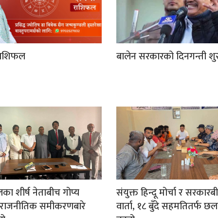
ाशिफल
बालेन सरकारको दिनगन्ती शुर
लका शीर्ष नेताबीच गोप्य
संयुक्त हिन्दू मोर्चा र सरकारब
ाजनीतिक समीकरणबारे
वार्ता, १८ बुँदे सहमतितर्फ