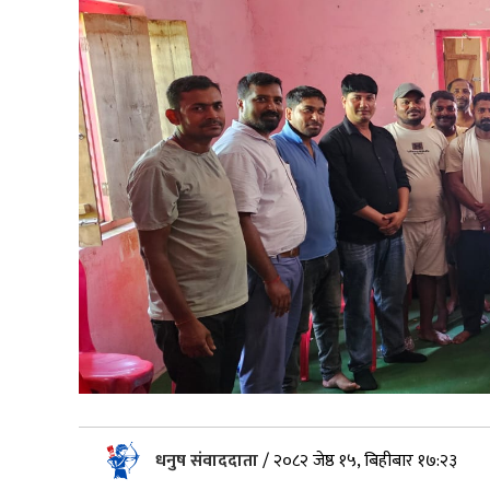
धनुष संवाददाता
/
२०८२ जेष्ठ १५, बिहीबार १७:२३