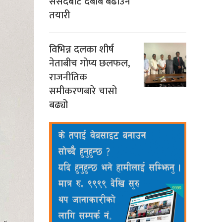
संसदबाट दबाब बढाउने
तयारी
विभिन्न दलका शीर्ष
नेताबीच गोप्य छलफल,
राजनीतिक
समीकरणबारे चासो
बढ्यो