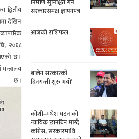
निर्माण सुनिश्चित गर्न
ा द्वितीय
सरकारसमक्ष ज्ञापनपत्र
रणमा देखिन
आजको राशिफल
व्यापारिक
िधि, २०६८
ाएको छ ।
मन्त्रालय
बालेन सरकारको
 छ ।
दिनगन्ती शुरु भयो’
कोशी–मधेश घटनाको
न्यायिक छानबिन माग्दै
कांग्रेस, सरकारमाथि