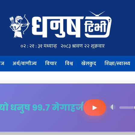
ाज
अर्थ/वाणीज्य
विचार
विश्व
खेलकुद
शिक्षा/स्वास्थ्य
ियो धनुष ९९.७ मेगाहर्ज
▶