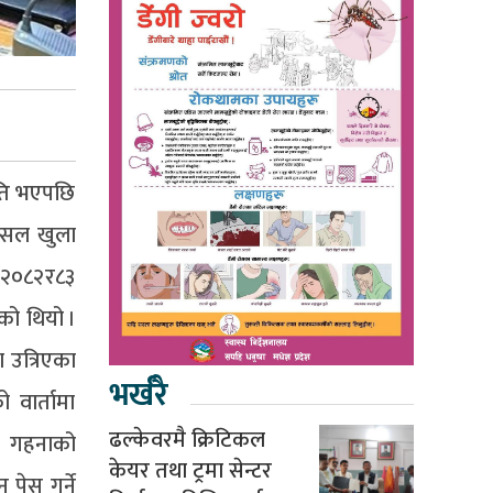
मति भएपछि
 पसल खुला
्ष २०८२र८३
को थियो ।
ा उत्रिएका
भर्खरै
 वार्तामा
ढल्केवरमै क्रिटिकल
ा गहनाको
केयर तथा ट्रमा सेन्टर
पेस गर्ने