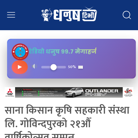
रेडियो धनुष ९९.७ मेगाहर्ज
▶
50%
साना किसान कृषि सहकारी संस्था
लि. गोविन्दपुरको २१औँ
वार्षिकोत्सव सम्पन्न