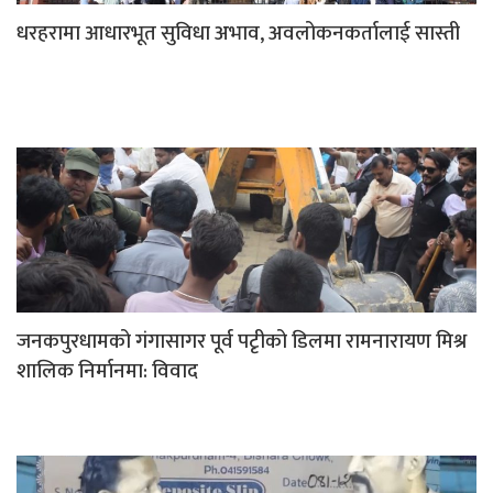
धरहरामा आधारभूत सुविधा अभाव, अवलोकनकर्तालाई सास्ती
जनकपुरधामको गंगासागर पूर्व पटृीको डिलमा रामनारायण मिश्र
शालिक निर्मानमा: विवाद