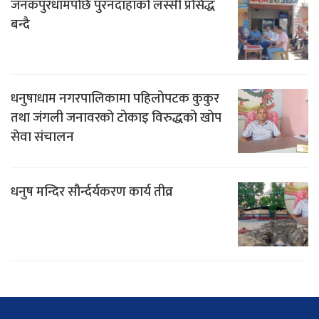
जनकपुरधामपछि पुरनदाहाको लस्सी प्रसिद्ध
बन्दै
धनुषाधाम नगरपालिकामा पहिलोपटक कुकुर
तथा जंगली जनावरको टोकाइ विरुद्धको खोप
सेवा संचालन
धनुष मन्दिर सौर्न्दर्यकरण कार्य तीव्र