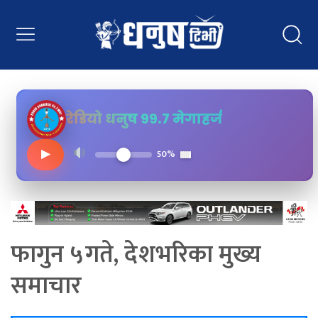
रेडियो धनुष ९९.७ मेगाहर्ज
▶
50%
फागुन ५गते, देशभरिका मुख्य
समाचार