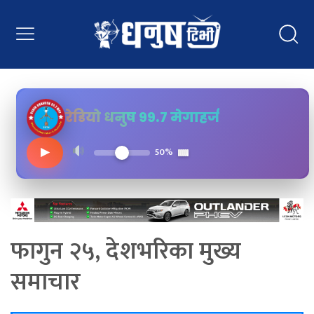
रेडियो धनुष ९९.७ मेगाहर्ज
▶
50%
फागुन २५, देशभरिका मुख्य
समाचार