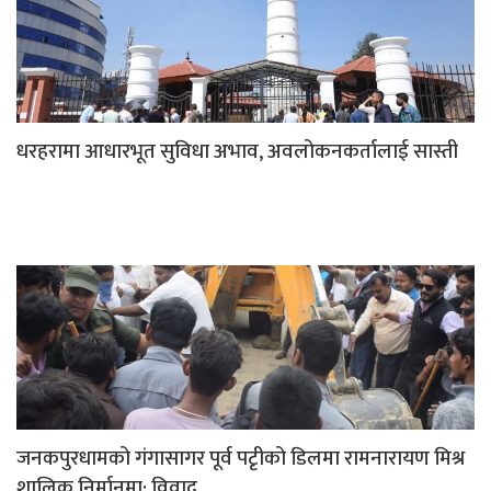
धरहरामा आधारभूत सुविधा अभाव, अवलोकनकर्तालाई सास्ती
जनकपुरधामको गंगासागर पूर्व पटृीको डिलमा रामनारायण मिश्र
शालिक निर्मानमा: विवाद