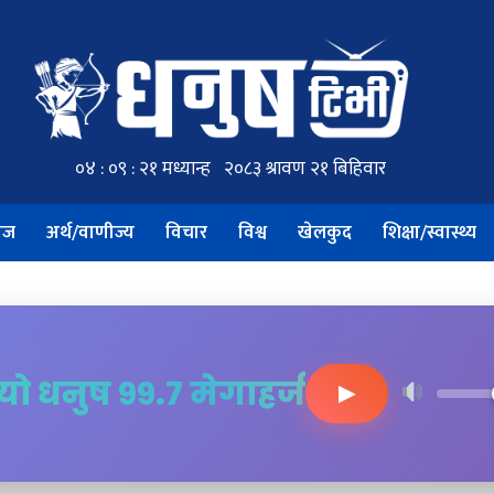
ाज
अर्थ/वाणीज्य
विचार
विश्व
खेलकुद
शिक्षा/स्वास्थ्य
ियो धनुष ९९.७ मेगाहर्ज
▶