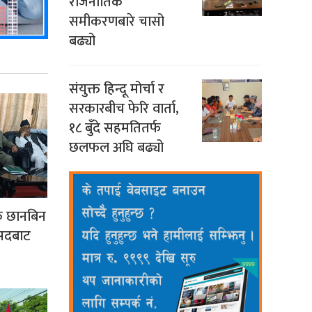
राजनीतिक
समीकरणबारे चासो
बढ्यो
संयुक्त हिन्दू मोर्चा र
सरकारबीच फेरि वार्ता,
१८ बुँदे सहमतितर्फ
छलफल अघि बढ्यो
क छानबिन
ंसदबाट