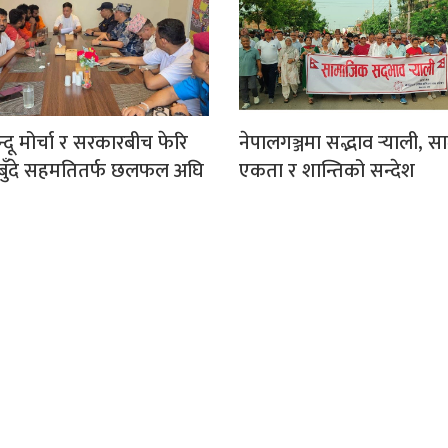
िन्दू मोर्चा र सरकारबीच फेरि
नेपालगञ्जमा सद्भाव र्‍याली, 
१८ बुँदे सहमतितर्फ छलफल अघि
एकता र शान्तिको सन्देश