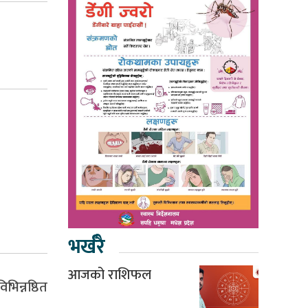
भर्खरै
आजको राशिफल
भिन्नष्ठित