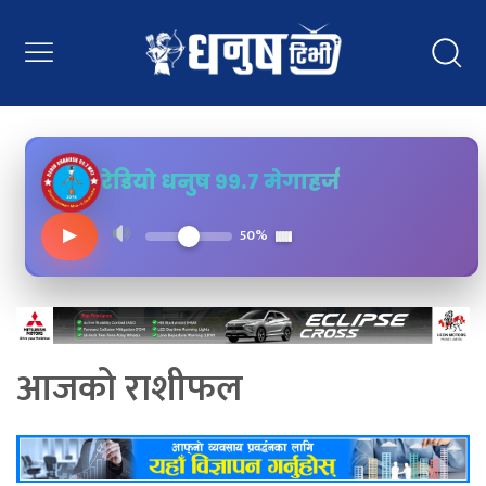
रेडियो धनुष ९९.७ मेगाहर्ज
▶
50%
आजको राशीफल