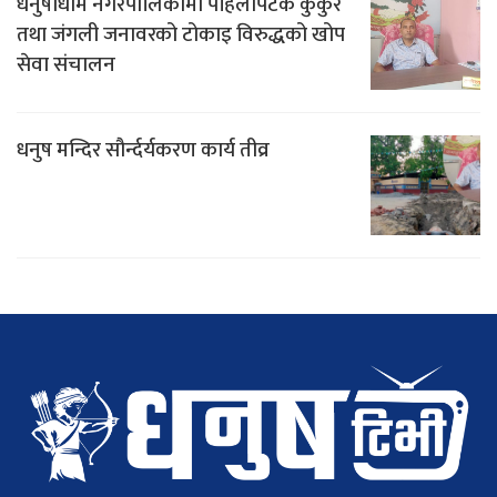
धनुषाधाम नगरपालिकामा पहिलोपटक कुकुर
तथा जंगली जनावरको टोकाइ विरुद्धको खोप
सेवा संचालन
धनुष मन्दिर सौर्न्दर्यकरण कार्य तीव्र