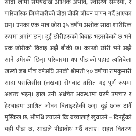
सादा लामो समयदेखि आर्थिक अभाव, स्वास्थ्य समस्या, र
पारिवारिक जिम्मेवारीको बोझ बोकी जीवन यापन गर्दै आएका
छन्। उनका एक मात्र छोरा ३५ वर्षीय अशोक सादा शारीरिक
रूपमा अपांग छन्। दुई छोरीहरूको विवाह भइसकेको छ भने
एक छोरीको विवाह अझै बाँकी छ। कान्छी छोरी भने अझै
सानै उमेरकी छिन्। परिवारमा थप पीडाको पहाड त्यतिबेला
खस्यो जब पाँच वर्षअघि उनकी श्रीमती ५० वर्षीया रामकुमारी
सादा परालिसीस (लखवा) रोगबाट ग्रसित भइ पूर्ण रूपमा
अशक्त भइन्। हाल उनी अर्धचेत अवस्थामा घरमै उपचार र
हेरचाहमा आश्रित जीवन बिताइरहेकी छन्। दुई छाक टार्नै
मुस्किल छ, औषधि ल्याउने कि बच्चालाई खुवाउने – दिनहुँको
यही पीडा छ, सादाले पीडाबोध गर्दै बताए। राहत वितरण