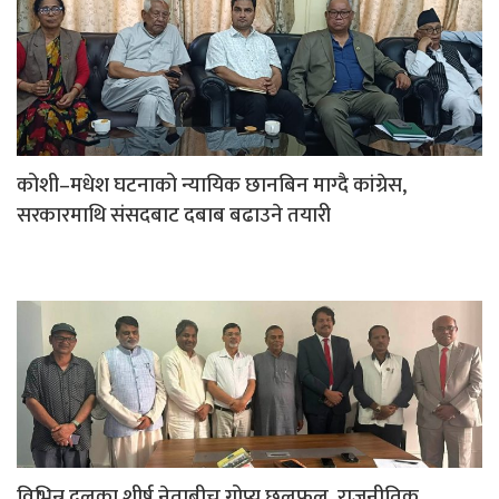
कोशी–मधेश घटनाको न्यायिक छानबिन माग्दै कांग्रेस,
सरकारमाथि संसदबाट दबाब बढाउने तयारी
विभिन्न दलका शीर्ष नेताबीच गोप्य छलफल, राजनीतिक