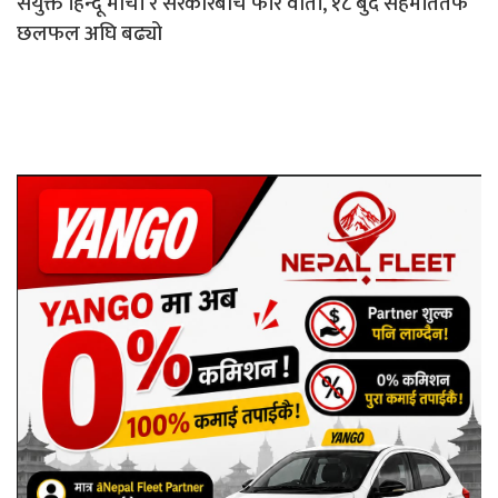
संयुक्त हिन्दू मोर्चा र सरकारबीच फेरि वार्ता, १८ बुँदे सहमतितर्फ
छलफल अघि बढ्यो