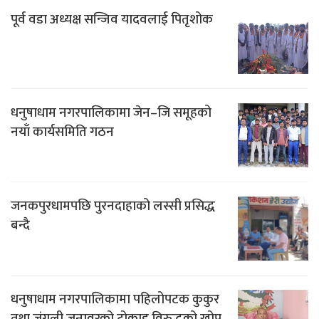
पूर्व वडा अध्यक्ष सन्जिव यादवलाई पितृशोक
धनुषाधाम नगरपालिकामा जेन–जि समूहको
नयाँ कार्यसमिति गठन
जनकपुरधामपछि पुरनदाहाको लस्सी प्रसिद्ध
बन्दै
धनुषाधाम नगरपालिकामा पहिलोपटक कुकुर
तथा जंगली जनावरको टोकाइ विरुद्धको खोप