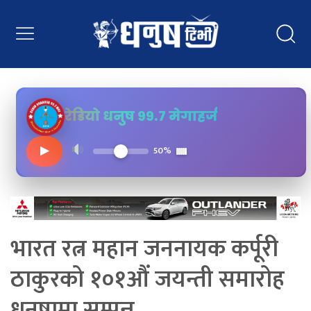
रेडियो धनुष ९९.७ मेगाहर्ज
▶
50%
भारत रत्न महान जननायक कर्पूरी
ठाकुरको १०१औं जयन्ती समारोह
धनुषामा सम्पन्न