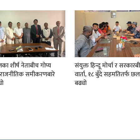
लका शीर्ष नेताबीच गोप्य
संयुक्त हिन्दू मोर्चा र सरकारब
ाजनीतिक समीकरणबारे
वार्ता, १८ बुँदे सहमतितर्फ
यो
बढ्यो