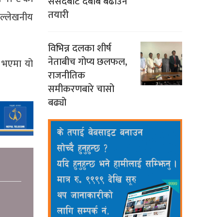
संसदबाट दबाब बढाउने
तयारी
उल्लेखनीय
विभिन्न दलका शीर्ष
नेताबीच गोप्य छलफल,
ा भएमा यो
राजनीतिक
समीकरणबारे चासो
बढ्यो