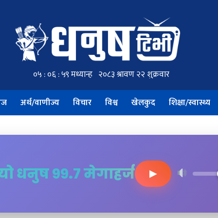
ाज
अर्थ/वाणीज्य
विचार
विश्व
खेलकुद
शिक्षा/स्वास्थ्य
ियो धनुष ९९.७ मेगाहर्ज
▶