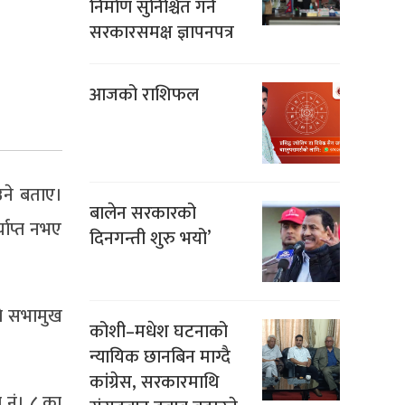
निर्माण सुनिश्चित गर्न
सरकारसमक्ष ज्ञापनपत्र
आजको राशिफल
ाउने बताए।
बालेन सरकारको
याप्त नभए
दिनगन्ती शुरु भयो’
ले सभामुख
कोशी–मधेश घटनाको
न्यायिक छानबिन माग्दै
कांग्रेस, सरकारमाथि
ा नं। ८ का