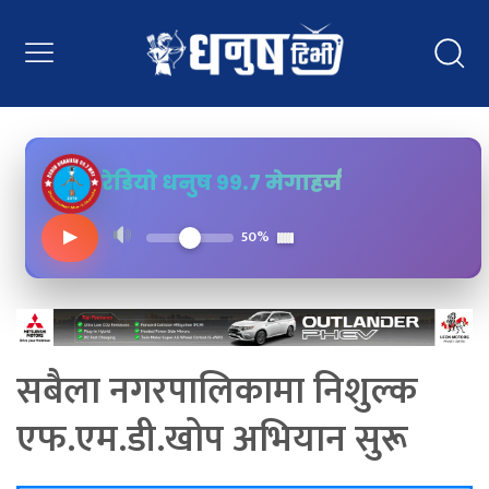
रेडियो धनुष ९९.७ मेगाहर्ज
▶
50%
सबैला नगरपालिकामा निशुल्क
एफ.एम.डी.खोप अभियान सुरू