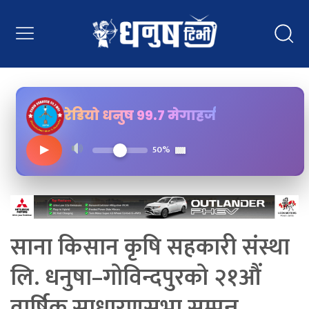
रेडियो धनुष ९९.७ मेगाहर्ज
▶
50%
साना किसान कृषि सहकारी संस्था
लि. धनुषा–गोविन्दपुरको २१औं
वार्षिक साधारणसभा सम्पन्न