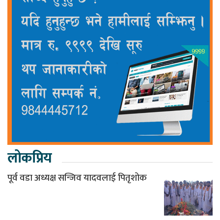
लोकप्रिय
पूर्व वडा अध्यक्ष सन्जिव यादवलाई पितृशोक