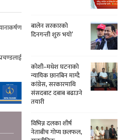
बालेन सरकारको
यानाकर्षण
दिनगन्ती शुरु भयो’
्रचण्डलाई
कोशी–मधेश घटनाको
न्यायिक छानबिन माग्दै
कांग्रेस, सरकारमाथि
संसदबाट दबाब बढाउने
तयारी
विभिन्न दलका शीर्ष
नेताबीच गोप्य छलफल,