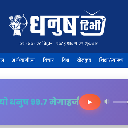
ाज
अर्थ/वाणीज्य
विचार
विश्व
खेलकुद
शिक्षा/स्वास्थ्य
ियो धनुष ९९.७ मेगाहर्ज
▶