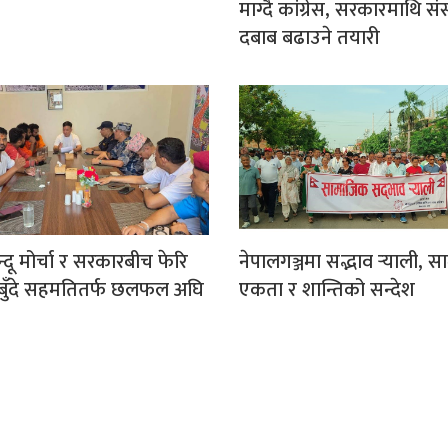
माग्दै कांग्रेस, सरकारमाथि स
दबाब बढाउने तयारी
िन्दू मोर्चा र सरकारबीच फेरि
नेपालगञ्जमा सद्भाव र्‍याली, 
१८ बुँदे सहमतितर्फ छलफल अघि
एकता र शान्तिको सन्देश