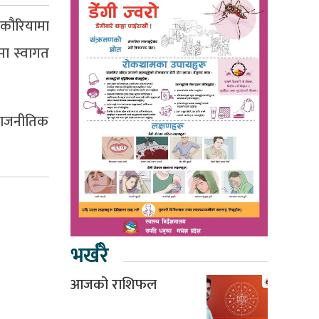
नकौरियामा
वमा स्वागत
 राजनीतिक
भर्खरै
आजको राशिफल