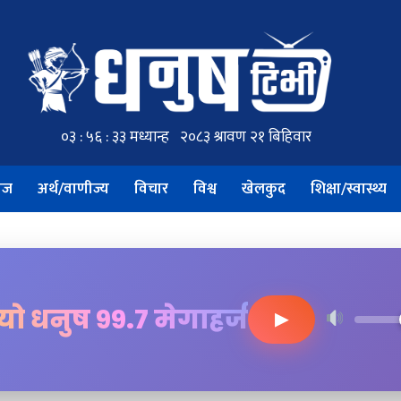
ाज
अर्थ/वाणीज्य
विचार
विश्व
खेलकुद
शिक्षा/स्वास्थ्य
ियो धनुष ९९.७ मेगाहर्ज
▶