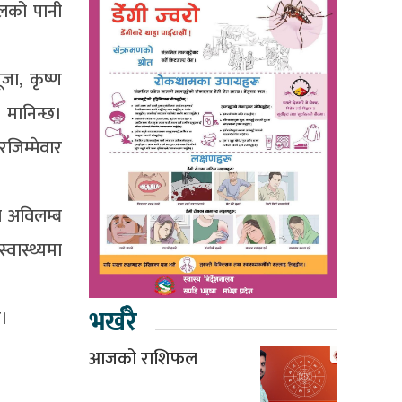
ढलको पानी
ूजा, कृष्ण
 मानिन्छ।
जिम्मेवार
े अविलम्ब
वास्थ्यमा
भर्खरै
छ।
आजको राशिफल