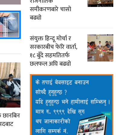
राजनीतिक
समीकरणबारे चासो
बढ्यो
संयुक्त हिन्दू मोर्चा र
सरकारबीच फेरि वार्ता,
१८ बुँदे सहमतितर्फ
छलफल अघि बढ्यो
क छानबिन
ंसदबाट