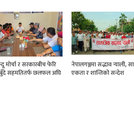
िन्दू मोर्चा र सरकारबीच फेरि
नेपालगञ्जमा सद्भाव र्‍याली, 
१८ बुँदे सहमतितर्फ छलफल अघि
एकता र शान्तिको सन्देश