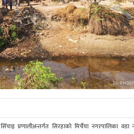
िँचाइ प्रणालीअन्तर्गत सिरहाको मिर्चैया नगरपालिका वडा 