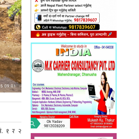
नं. १ र २