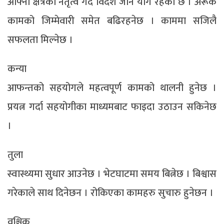
आफ्नो क्षेत्रको नेतृत्व गर्दै विदेश जाने योग रहेको छ । अरूकै
कामको जिम्मेवारी समेत बढिरहनेछ । काममा सजिलै
सफलता मिल्नेछ ।
कन्या
आफन्तको सहयोगले महत्वपूर्ण कामको थालनी हुनेछ ।
प्रयत्न गर्दा सहयोगीका माध्यमबाट फाइदा उठाउन सकिनेछ
।
तुला
स्वास्थ्यमा सुधार आउनेछ । भेटघाटमा समय बित्नेछ । बिश्वास
गरेकाले साथ दिनेछन । रोकिएका कामहरु सुचारु हुनेछन ।
वृश्चिक