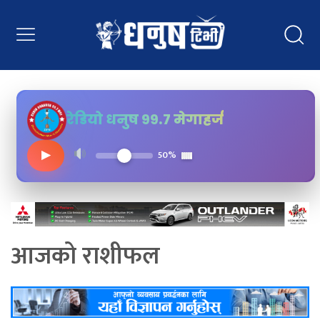
रेडियो धनुष ९९.७ मेगाहर्ज
▶
50%
आजको राशीफल