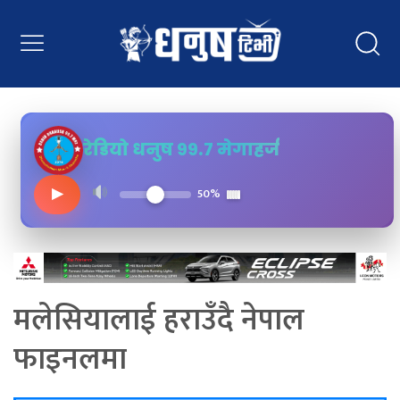
रेडियो धनुष ९९.७ मेगाहर्ज
▶
50%
मलेसियालाई हराउँदै नेपाल
फाइनलमा