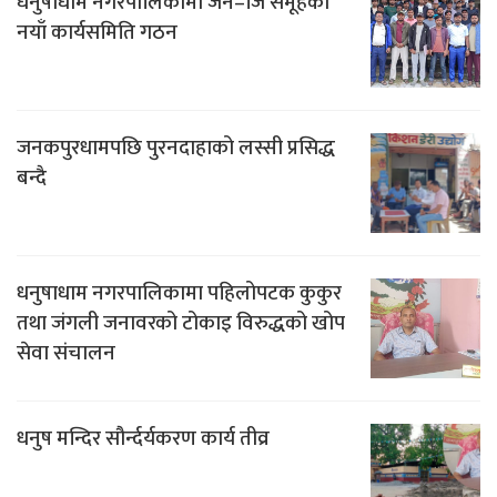
धनुषाधाम नगरपालिकामा जेन–जि समूहको
नयाँ कार्यसमिति गठन
जनकपुरधामपछि पुरनदाहाको लस्सी प्रसिद्ध
बन्दै
धनुषाधाम नगरपालिकामा पहिलोपटक कुकुर
तथा जंगली जनावरको टोकाइ विरुद्धको खोप
सेवा संचालन
धनुष मन्दिर सौर्न्दर्यकरण कार्य तीव्र