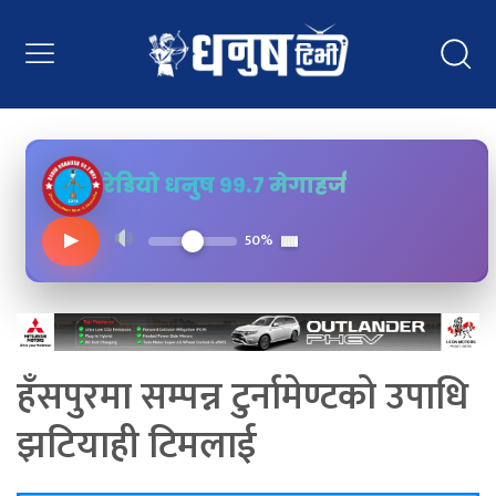
रेडियो धनुष ९९.७ मेगाहर्ज
▶
50%
हँसपुरमा सम्पन्न टुर्नामेण्टको उपाधि
झटियाही टिमलाई