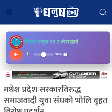
रेडियो धनुष ९९.७ मेगाहर्ज
▶
50%
मधेश प्रदेश सरकारविरुद्ध
समाजवादी युवा संघको भोलि वृहत
विरोध प्रदर्शन