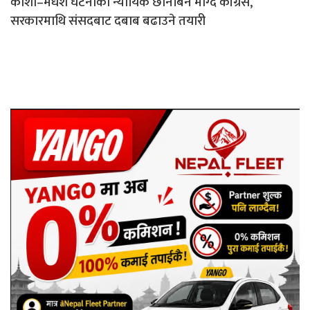
कोशी–मधेश घटनाको न्यायिक छानबिन माग्दै कांग्रेस,
सरकारमाथि संसदबाट दबाब बढाउने तयारी