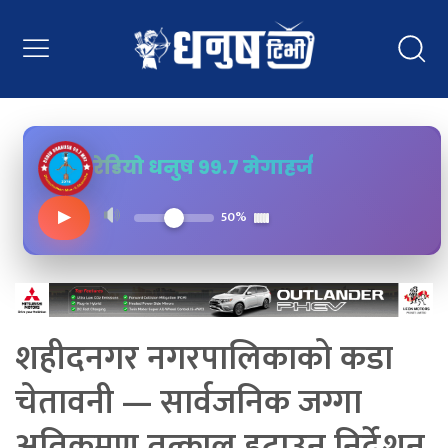
रेडियो धनुष ९९.७ मेगाहर्ज
▶
50%
शहीदनगर नगरपालिकाको कडा
चेतावनी — सार्वजनिक जग्गा
अतिक्रमण तत्काल हटाउन निर्देशन