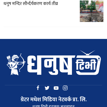
धनुष मन्दिर सौर्न्दर्यकरण कार्य तीव्र
ग्रेटर मधेश मिडिया नेटवर्क प्रा. लि.
धनुष टिभी डटकम अनलाइन