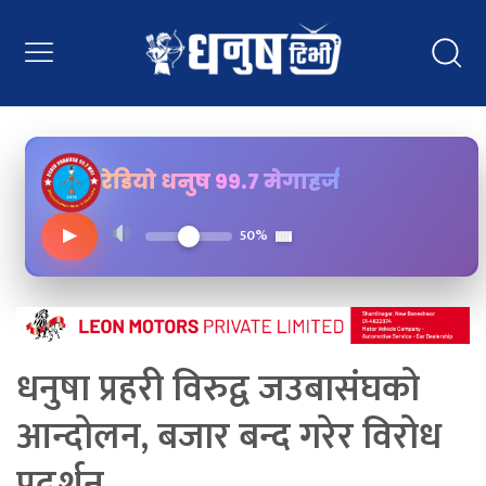
रेडियो धनुष ९९.७ मेगाहर्ज
▶
50%
धनुषा प्रहरी विरुद्व जउबासंघको
आन्दोलन, बजार बन्द गरेर विरोध
प्रदर्शन