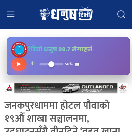
रेडियो धनुष ९९.७ मेगाहर्ज
▶
50%
जनकपुरधाममा होटल पौवाको
१९औँ शाखा सञ्चालनमा,
उद्घाटनसँगै तीनदिने ‘वृहत् खाना