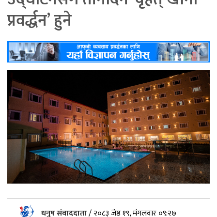
प्रवर्द्धन’ हुने
धनुष संवाददाता
/
२०८३ जेष्ठ १९, मंगलवार ०९:२७