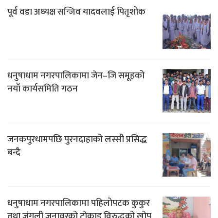
पूर्व वडा अध्यक्ष सन्जिव यादवलाई पितृशोक
धनुषाधाम नगरपालिकामा जेन–जि समूहको
नयाँ कार्यसमिति गठन
जनकपुरधामपछि पुरनदाहाको लस्सी प्रसिद्ध
बन्दै
धनुषाधाम नगरपालिकामा पहिलोपटक कुकुर
तथा जंगली जनावरको टोकाइ विरुद्धको खोप