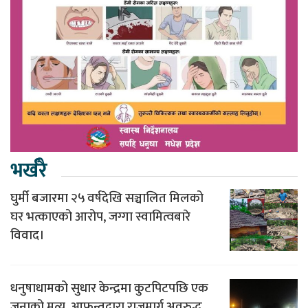
भर्खरै
घुर्मी बजारमा २५ वर्षदेखि सञ्चालित मिलको
घर भत्काएको आरोप, जग्गा स्वामित्वबारे
विवाद।
धनुषाधामको सुधार केन्द्रमा कुटपिटपछि एक
जनाको मृत्यु, आफन्तद्वारा राजमार्ग अवरुद्ध