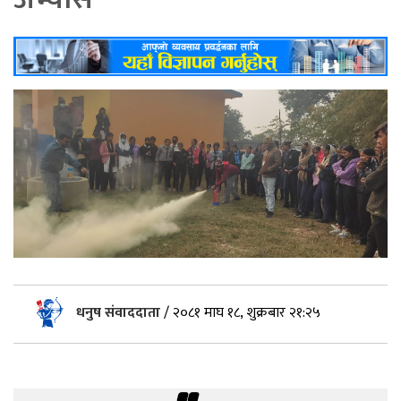
धनुष संवाददाता
/
२०८१ माघ १८, शुक्रबार २१:२५