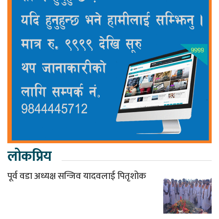
लोकप्रिय
पूर्व वडा अध्यक्ष सन्जिव यादवलाई पितृशोक