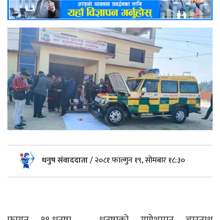
धनुष संवाददाता
/
२०८१ फाल्गुन १९, सोमबार १८:३०
फागुन १९,धनुषा – धनुषाको गणेशमान चारनाथ