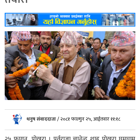
धनुष संवाददाता
/
२०८१ फाल्गुन २५, आईतवार ११:१८
२५ फागुन, पोखरा । पूर्वराजा ज्ञानेन्द्र शाह पोखरा घुमघाम