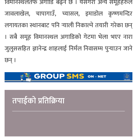
विमानस्थलतर्फ अगाडि बढ्ने छ । यसैगरी अन्य समूहहरुले
जावलाखेल, चापागाउँ, च्यासल, इमाडोल कृष्णमन्दिर
लगायतका स्थानबाट पनि र्‍याली निकाल्ने तयारी गरेका छन्
। सबै समूह विमानस्थल अगाडिको गेटमा भेला भएर नारा
जुलुससहित ज्ञानेन्द्र शाहलाई निर्मल निवासम्म पुर्‍याउन जाने
छन् ।
तपाईको प्रतिक्रिया