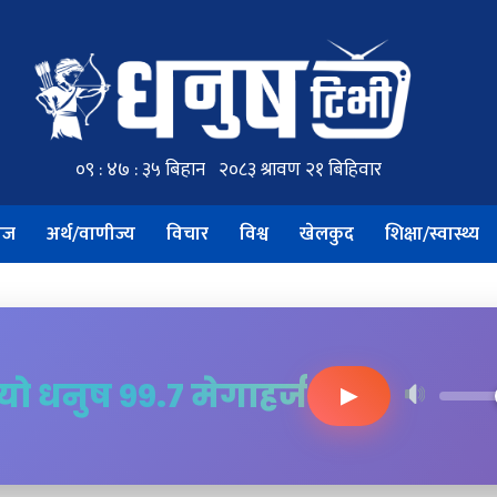
ाज
अर्थ/वाणीज्य
विचार
विश्व
खेलकुद
शिक्षा/स्वास्थ्य
ियो धनुष ९९.७ मेगाहर्ज
▶