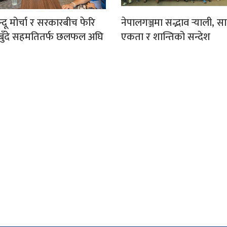
िन्दू मोर्चा र सरकारबीच फेरि
नेपालगञ्जमा सद्भाव र्‍याली, 
१८ बुँदे सहमतितर्फ छलफल अघि
एकता र शान्तिको सन्देश