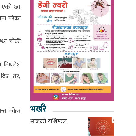
 गएको छ।
यामा परेका
्थ्य चौकी
छ। मिथलेश
 दिए। तर,
भर्खरै
्यन्त फोहर
आजको राशिफल