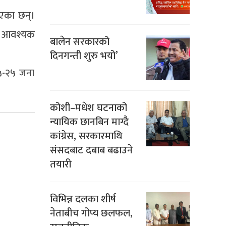
ताएका छन्।
ोग आवश्यक
बालेन सरकारको
दिनगन्ती शुरु भयो’
१५-२५ जना
कोशी–मधेश घटनाको
न्यायिक छानबिन माग्दै
कांग्रेस, सरकारमाथि
संसदबाट दबाब बढाउने
तयारी
विभिन्न दलका शीर्ष
नेताबीच गोप्य छलफल,