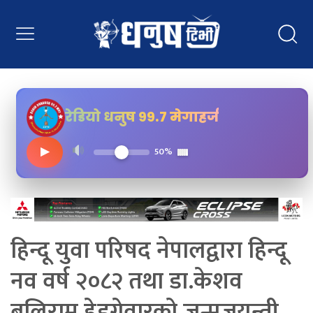
रेडियो धनुष ९९.७ मेगाहर्ज
▶
50%
हिन्दू युवा परिषद नेपालद्वारा हिन्दू
नव वर्ष २०८२ तथा डा.केशव
बलिराम हेडगेवारको जन्मजयन्ती