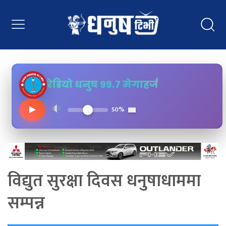
रेडियो धनुष ९९.७ मेगाहर्ज
▶
50%
विद्युत सुरक्षा दिवस धनुषाधाममा
सम्पन्न