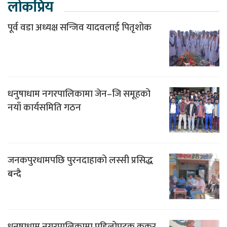
लोकप्रिय
पूर्व वडा अध्यक्ष सन्जिव यादवलाई पितृशोक
धनुषाधाम नगरपालिकामा जेन–जि समूहको
नयाँ कार्यसमिति गठन
जनकपुरधामपछि पुरनदाहाको लस्सी प्रसिद्ध
बन्दै
धनुषाधाम नगरपालिकामा पहिलोपटक कुकुर