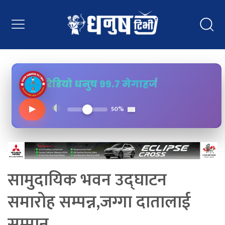
रेडियो धनुष ९९.७ मेगाहर्ज
▶
50%
सामुदायिक भवन उद्घाटन
समारोह सम्पन्न,जग्गा दातालाई
सम्मान