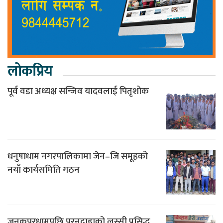
लोकप्रिय
पूर्व वडा अध्यक्ष सन्जिव यादवलाई पितृशोक
धनुषाधाम नगरपालिकामा जेन–जि समूहको
नयाँ कार्यसमिति गठन
जनकपुरधामपछि पुरनदाहाको लस्सी प्रसिद्ध