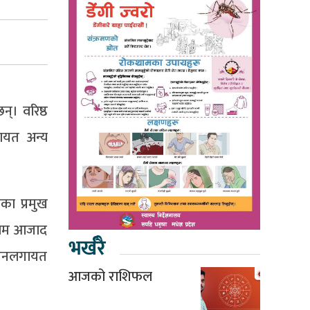
्। वरिष्ठ
ायत अन्य
का प्रमुख
कलाम आजाद
भर्खरै
ुसैनलगायत
आजको राशिफल