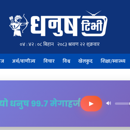
ाज
अर्थ/वाणीज्य
विचार
विश्व
खेलकुद
शिक्षा/स्वास्थ्य
ियो धनुष ९९.७ मेगाहर्ज
▶
🔊