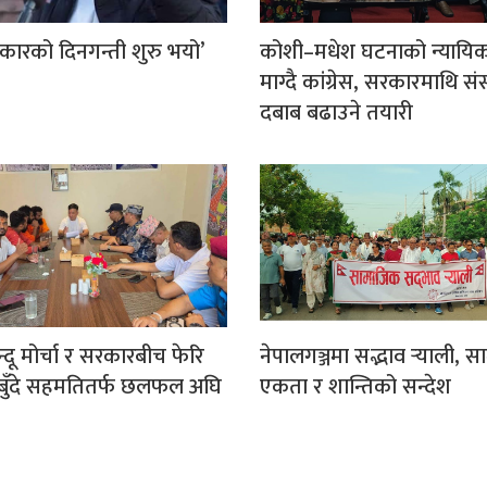
कारको दिनगन्ती शुरु भयो’
कोशी–मधेश घटनाको न्यायि
माग्दै कांग्रेस, सरकारमाथि स
दबाब बढाउने तयारी
िन्दू मोर्चा र सरकारबीच फेरि
नेपालगञ्जमा सद्भाव र्‍याली, 
१८ बुँदे सहमतितर्फ छलफल अघि
एकता र शान्तिको सन्देश