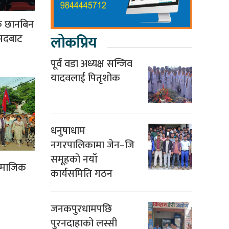
क छानबिन
ंसदबाट
लोकप्रिय
पूर्व वडा अध्यक्ष सन्जिव
यादवलाई पितृशोक
धनुषाधाम
नगरपालिकामा जेन–जि
समूहको नयाँ
सामाजिक
कार्यसमिति गठन
जनकपुरधामपछि
पुरनदाहाको लस्सी