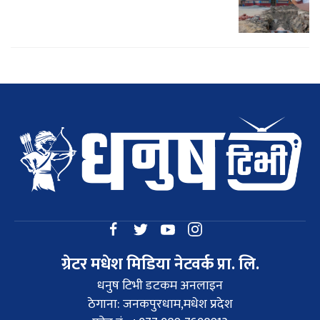
ग्रेटर मधेश मिडिया नेटवर्क प्रा. लि.
धनुष टिभी डटकम अनलाइन
ठेगाना: जनकपुरधाम,मधेश प्रदेश