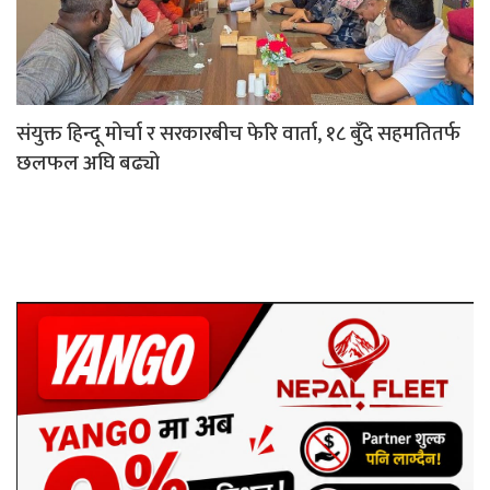
संयुक्त हिन्दू मोर्चा र सरकारबीच फेरि वार्ता, १८ बुँदे सहमतितर्फ
छलफल अघि बढ्यो