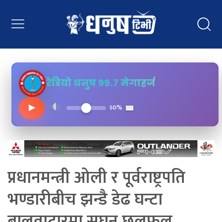
रेडियो धनुष ९९.७ मेगाहर्ज
▶
50%
प्रधानमन्त्री ओली र पूर्वराष्ट्रपति
भण्डारीबीच झन्डै डेढ घन्टा
बालुवाटारमा सघन छलफल