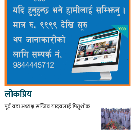
लोकप्रिय
पूर्व वडा अध्यक्ष सन्जिव यादवलाई पितृशोक