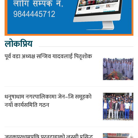
लोकप्रिय
पूर्व वडा अध्यक्ष सन्जिव यादवलाई पितृशोक
धनुषाधाम नगरपालिकामा जेन–जि समूहको
नयाँ कार्यसमिति गठन
जनकपुरधामपछि पुरनदाहाको लस्सी प्रसिद्ध