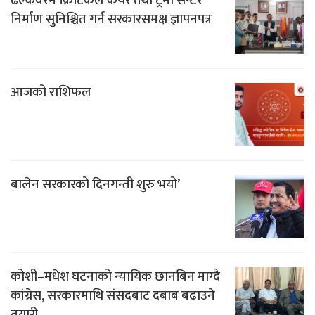
ढल्केवरमै क्रिटिकल केयर तथा ट्रमा सेन्टर
निर्माण सुनिश्चित गर्न सरकारसमक्ष ज्ञापनपत्र
आजको राशिफल
बालेन सरकारको दिनगन्ती शुरु भयो’
कोशी–मधेश घटनाको न्यायिक छानबिन माग्दै
कांग्रेस, सरकारमाथि संसदबाट दबाब बढाउने
तयारी