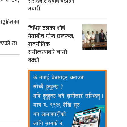
िन र दिन,
संसदबाट दबाब बढाउने
तयारी
्ट्रहितका
विभिन्न दलका शीर्ष
नेताबीच गोप्य छलफल,
रिएको छ।
राजनीतिक
समीकरणबारे चासो
बढ्यो