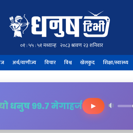
ाज
अर्थ/वाणीज्य
विचार
विश्व
खेलकुद
शिक्षा/स्वास्थ्य
ियो धनुष ९९.७ मेगाहर्ज
▶