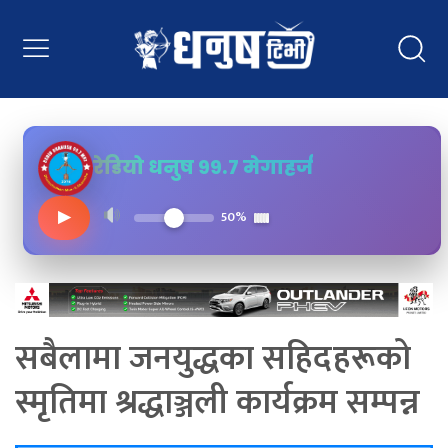
रेडियो धनुष ९९.७ मेगाहर्ज
▶
50%
सबैलामा जनयुद्धका सहिदहरूको
स्मृतिमा श्रद्धाञ्जली कार्यक्रम सम्पन्न