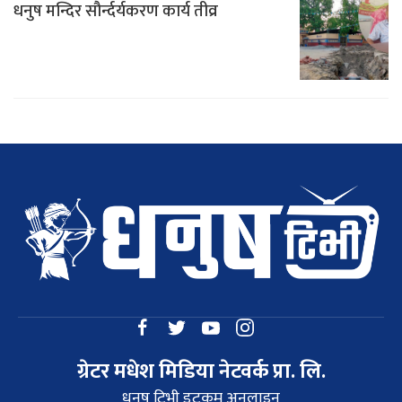
धनुष मन्दिर सौर्न्दर्यकरण कार्य तीव्र
ग्रेटर मधेश मिडिया नेटवर्क प्रा. लि.
धनुष टिभी डटकम अनलाइन