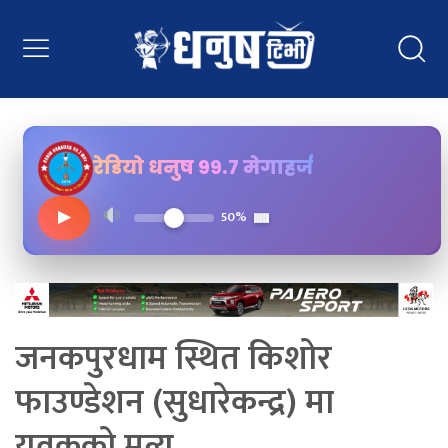
रेडियो धनुष ९९.७ मेगाहर्ज
▶
50%
जनकपुरधाम स्थित किशोर
फाउण्डेशन (सुधारेकन्द्र) मा
युवकको मृत्यु